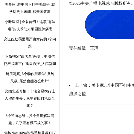
©2026中央广播电视总台版权所
美专家: 若中国不打中美战争, 就
学历史上宋朝, 和美国签澶
小叶医探 | 全省首例！这项“有味
道”的技术助力顽固性肺病患
亮证姐处罚里需严肃对待的3个问
题
责任编辑：王瑶
不断拖延“白名单”融资，中航信
托被福州市住建局通报_大皖新闻
厨房写真, 8个动作跟着学! 又纯
又欲, 居然也能这么出片!
上一篇：
美专家: 若中国不打中
比缅北还可怕！非法交易横行让
澶渊之盟
人望而生畏，柬埔寨因何沦落至
此？
8个逆向思维，换个角度解决问
题，几乎没有做不成的事！
魅族Note16Pro智能手机获得TÜV